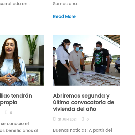
sarrollada en...
Somos una...
Read More
lias tendrán
Abriremos segunda y
 propia
última convocatoria de
vivienda del año
1
0
21 JUN 2021
0
a se conoció el
Buenas noticias: A partir del
los beneficiarios al