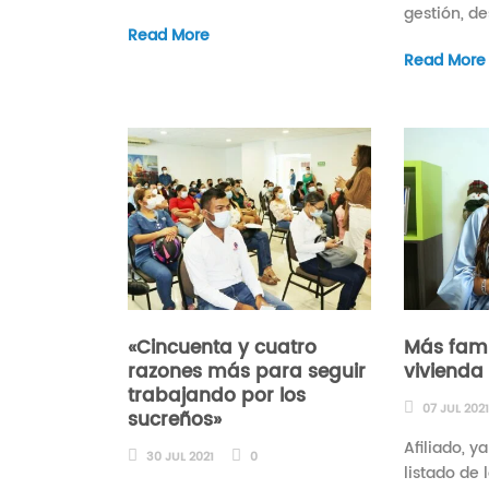
gestión, de
Read More
Read More
«Cincuenta y cuatro
Más fami
razones más para seguir
vivienda
trabajando por los
07 JUL 202
sucreños»
Afiliado, y
30 JUL 2021
0
listado de 