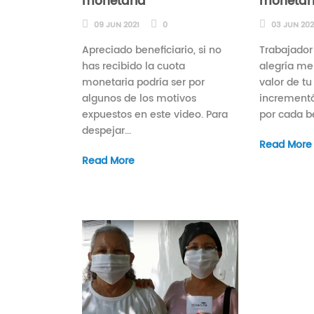
monetaria
monetar
09 JUN 2021
0
03 JUN 202
Apreciado beneficiario, si no
Trabajador 
has recibido la cuota
alegría me
monetaria podría ser por
valor de t
algunos de los motivos
incrementó
expuestos en este video. Para
por cada be
despejar...
Read More
Read More