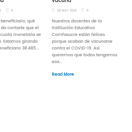
ia
vacuna
1
0
28 MAY 2021
0
beneficiario, qué
Nuestros docentes de la
 da contarte que el
Institución Educativa
u cuota monetaria se
Comfasucre están felices
. Estamos girando
porque acaban de vacunarse
neficiario 38.485...
contra el COVID-19. Así
queremos que todos tengamos
esa...
Read More