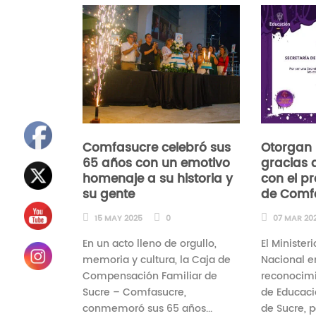
Comfasucre celebró sus
Otorgan 
65 años con un emotivo
gracias a
homenaje a su historia y
con el p
su gente
de Comf
15 MAY 2025
0
07 MAR 20
En un acto lleno de orgullo,
El Minister
memoria y cultura, la Caja de
Nacional e
Compensación Familiar de
reconocimi
Sucre – Comfasucre,
de Educac
conmemoró sus 65 años...
de Sucre, 