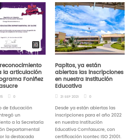
reconocimiento
Papitos, ya están
 la articulación
abiertas las inscripciones
rograma Foniñez
en nuestra Institución
asucre
Educativa
25
0
21 SEP 2021
0
io de Educación
Desde ya están abiertas las
ntregó un
inscripciones para el año 2022
ento a la Secretaría
en nuestra Institución
ión Departamental
Educativa Comfasucre, con
por la destacada
certificación Icontec ISO 21001.