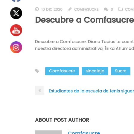
10 DIC 2020
COMFASUCRE
0
COM
Descubre a Comfasucre
Descubre a Comfasucre. Diana Tapias te cuenta 
nuestra directora administrativa, Érika Ahumad
Comfasucre
sincelejo
Sucre
Estudiantes de la escuela de tenis sigue
ABOUT POST AUTHOR
Comfasucre