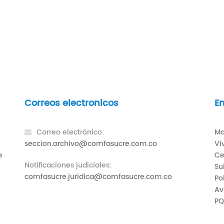
Correos electronicos
En
Correo electrónico:
Ma
seccion.archivo@comfasucre.com.co
Vi
e
Ce
Notificaciones judiciales:
Su
comfasucre.juridica@comfasucre.com.co
Po
Av
PQ